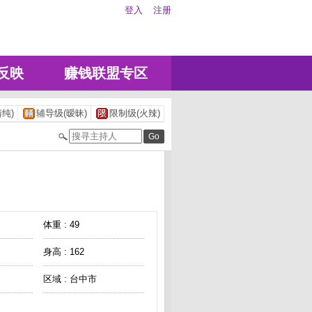
登入
注册
反映
赚钱联盟专区
纯)
辅导级(暧昧)
限制级(火辣)
体重 : 49
身高 : 162
区域 : 台中市