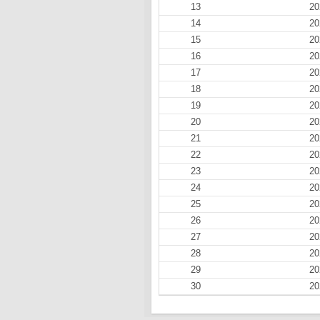
13
20
14
20
15
20
16
20
17
20
18
20
19
20
20
20
21
20
22
20
23
20
24
20
25
20
26
20
27
20
28
20
29
20
30
20