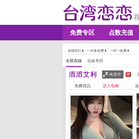
免费专区
点数充值
业绩排行
一对多收费
一对一收费
全部在線
台妹专区
滔滔艾利
休息中
免費視訊
进入包厢
送