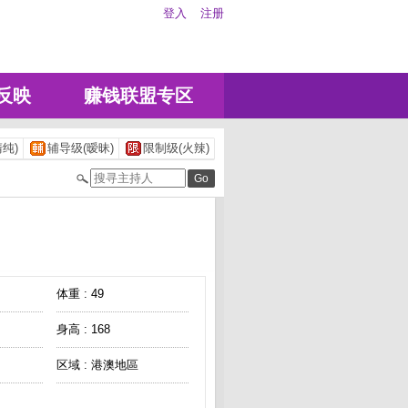
登入
注册
反映
赚钱联盟专区
纯)
辅导级(暧昧)
限制级(火辣)
体重 : 49
身高 : 168
区域 : 港澳地區