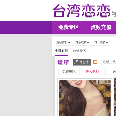
免费专区
点数充值
业绩排行
一对多收费
一对一收费
全部在線
台妹专区
鐿潔
休息中
最近上线
免費視訊
进入包厢
送