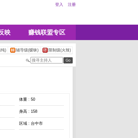
登入
注册
反映
赚钱联盟专区
纯)
辅导级(暧昧)
限制级(火辣)
体重 : 50
身高 : 158
区域 : 台中市