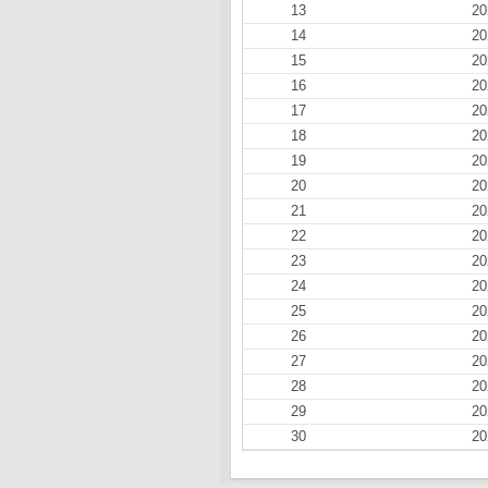
13
20
14
20
15
20
16
20
17
20
18
20
19
20
20
20
21
20
22
20
23
20
24
20
25
20
26
20
27
20
28
20
29
20
30
20