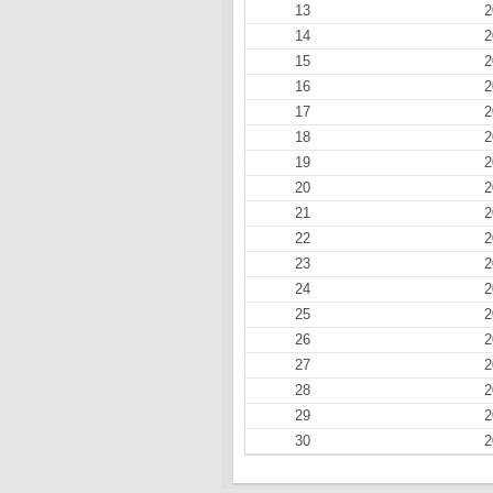
13
2
14
2
15
2
16
2
17
2
18
2
19
2
20
2
21
2
22
2
23
2
24
2
25
2
26
2
27
2
28
2
29
2
30
2