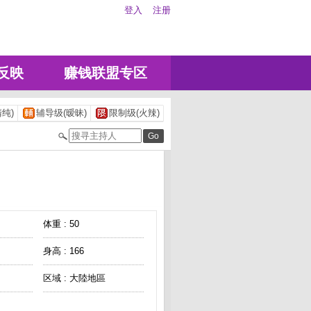
登入
注册
反映
赚钱联盟专区
纯)
辅导级(暧昧)
限制级(火辣)
体重 : 50
身高 : 166
区域 : 大陸地區