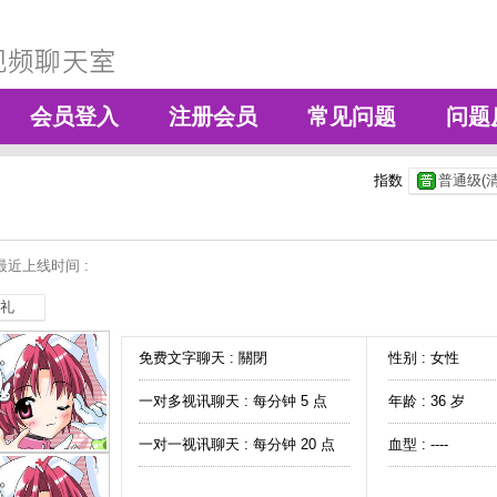
会员登入
注册会员
常见问题
问题
指数
普通级(清
最近上线时间 :
礼
免费文字聊天 :
關閉
性别 : 女性
一对多视讯聊天 :
每分钟 5 点
年龄 : 36 岁
一对一视讯聊天 :
每分钟 20 点
血型 : ----