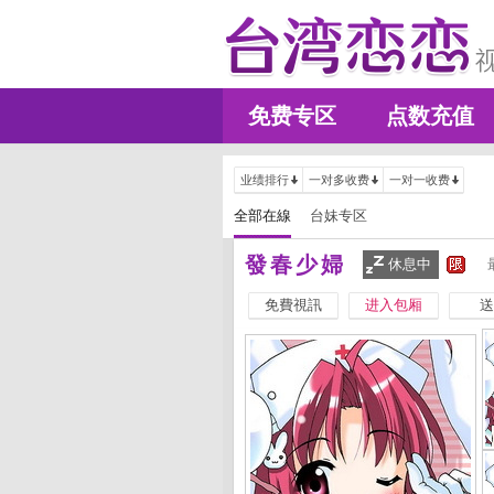
免费专区
点数充值
业绩排行
一对多收费
一对一收费
全部在線
台妹专区
發春少婦
休息中
免費視訊
进入包厢
送