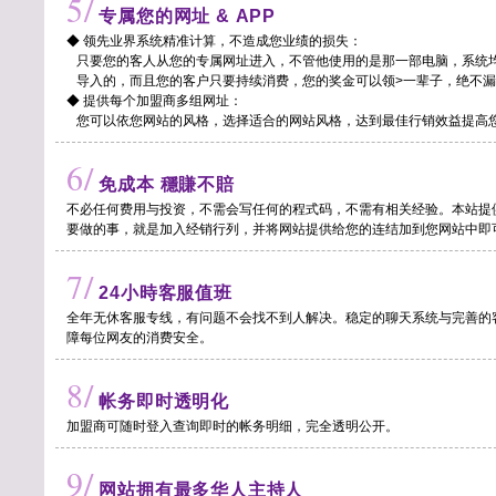
5/
专属您的网址 & APP
◆ 领先业界系统精准计算，不造成您业绩的损失：
只要您的客人从您的专属网址进入，不管他使用的是那一部电脑，系统
导入的，而且您的客户只要持续消费，您的奖金可以领>一辈子，绝不漏
◆ 提供每个加盟商多组网址：
您可以依您网站的风格，选择适合的网站风格，达到最佳行销效益提高
6/
免成本 穩賺不賠
不必任何费用与投资，不需会写任何的程式码，不需有相关经验。本站提
要做的事，就是加入经销行列，并将网站提供给您的连结加到您网站中即
7/
24小時客服值班
全年无休客服专线，有问题不会找不到人解决。稳定的聊天系统与完善的
障每位网友的消费安全。
8/
帐务即时透明化
加盟商可随时登入查询即时的帐务明细，完全透明公开。
9/
网站拥有最多华人主持人